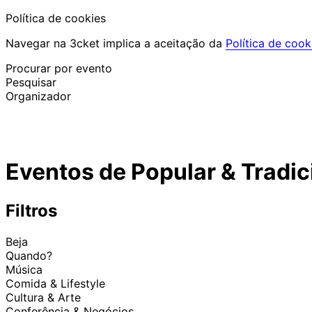
Política de cookies
Navegar na 3cket implica a aceitação da
Política de cook
Procurar por evento
Pesquisar
Organizador
Descobrir eventos
Português
Eventos de Popular & Tradic
Ajuda ao participante
Perdi o meu bilhete
Login
Promover evento
Filtros
Beja
Quando?
Música
Comida & Lifestyle
Cultura & Arte
Conferência & Negócios