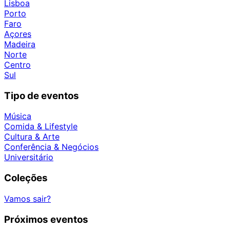
Lisboa
Porto
Faro
Açores
Madeira
Norte
Centro
Sul
Tipo de eventos
Música
Comida & Lifestyle
Cultura & Arte
Conferência & Negócios
Universitário
Coleções
Vamos sair?
Próximos eventos