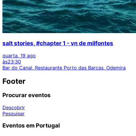
salt stories, #chapter 1 - vn de milfontes
quarta, 19 ago
às
23:30
Bar do Canal, Restaurante Porto das Barcas, Odemira
Footer
Procurar eventos
Descobrir
Pesquisar
Eventos em Portugal