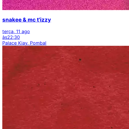
snakee & mc t'izzy
terça, 11 ago
às
22:30
Palace Kiay, Pombal