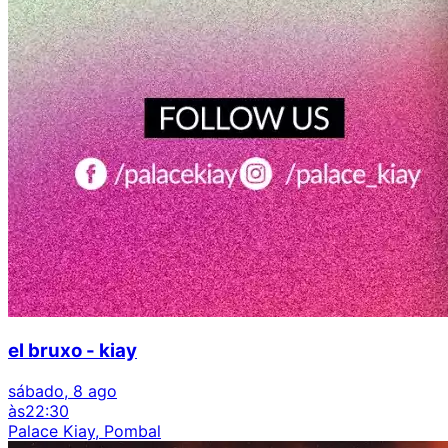
el bruxo - kiay
sábado, 8 ago
às
22:30
Palace Kiay, Pombal