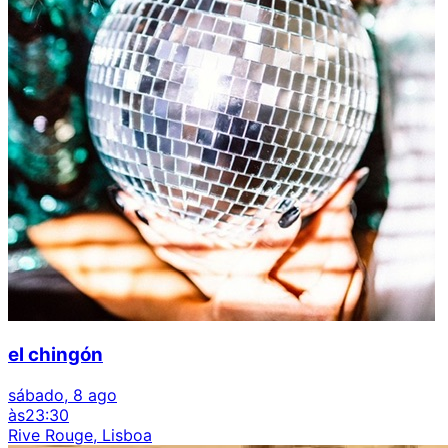
el chingón
sábado, 8 ago
às
23:30
Rive Rouge, Lisboa