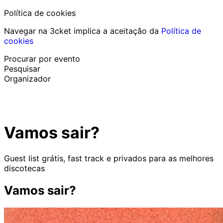
Política de cookies
Navegar na 3cket implica a aceitação da
Política de
cookies
Procurar por evento
Pesquisar
Organizador
Descobrir eventos
Português
Vamos sair?
Ajuda ao participante
Perdi o meu bilhete
Login
Promover evento
Guest list grátis, fast track e privados para as melhores
discotecas
Vamos sair?