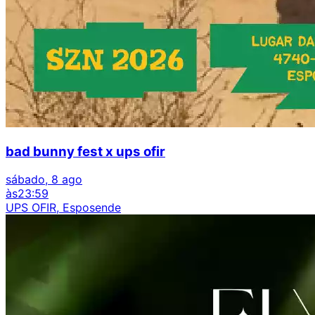
bad bunny fest x ups ofir
sábado, 8 ago
às
23:59
UPS OFIR, Esposende