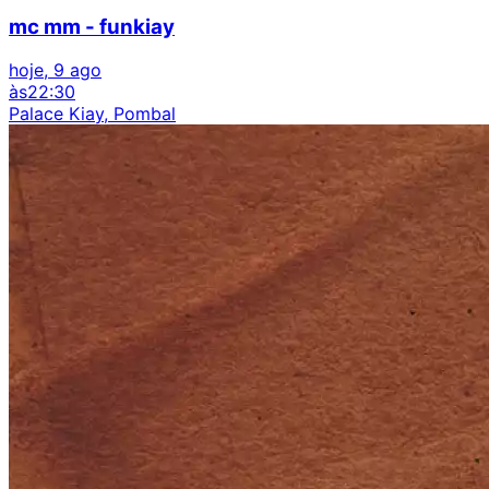
mc mm - funkiay
hoje, 9 ago
às
22:30
Palace Kiay, Pombal