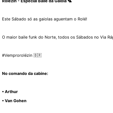
Rolézin - Especial Baile da Gaiola 🦜
Este Sábado só as gaiolas aguentam o Rolé!
O maior baile funk do Norte, todos os Sábados no Via Rápi
#Vemprorolézin 🇧🇷
No comando da cabine:
• Arthur
• Van Gohen