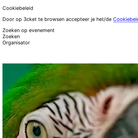
Cookiebeleid
Door op 3cket te browsen accepteer je het/de
Cookiebel
Zoeken op evenement
Zoeken
Organisator
Evenementen ontdekken
Nederlands
Hulp voor deelnemer
Ik ben mijn ticket kwijt
Login
Evenement promoten