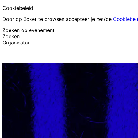
Cookiebeleid
Door op 3cket te browsen accepteer je het/de
Cookiebel
Zoeken op evenement
Zoeken
Organisator
Evenementen ontdekken
Nederlands
Hulp voor deelnemer
Ik ben mijn ticket kwijt
Login
Evenement promoten