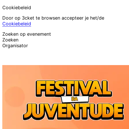
Cookiebeleid
Door op 3cket te browsen accepteer je het/de
Cookiebeleid
Zoeken op evenement
Zoeken
Organisator
Evenementen ontdekken
Nederlands
Hulp voor deelnemer
Ik ben mijn ticket kwijt
Login
Evenement promoten