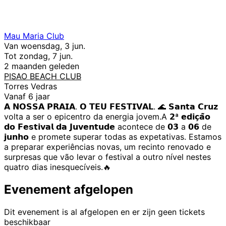
Mau Maria Club
Van woensdag, 3 jun.
Tot zondag, 7 jun.
2 maanden geleden
PISAO BEACH CLUB
Torres Vedras
Vanaf 6 jaar
𝗔 𝗡𝗢𝗦𝗦𝗔 𝗣𝗥𝗔𝗜𝗔. 𝗢 𝗧𝗘𝗨 𝗙𝗘𝗦𝗧𝗜𝗩𝗔𝗟. 🌊 𝗦𝗮𝗻𝘁𝗮 𝗖𝗿𝘂𝘇
volta a ser o epicentro da energia jovem.A 𝟮ª 𝗲𝗱𝗶𝗰̧𝗮̃𝗼
𝗱𝗼 𝗙𝗲𝘀𝘁𝗶𝘃𝗮𝗹 𝗱𝗮 𝗝𝘂𝘃𝗲𝗻𝘁𝘂𝗱𝗲 acontece de 𝟬𝟯 a 𝟬𝟲 de
𝗷𝘂𝗻𝗵𝗼 e promete superar todas as expetativas. Estamos
a preparar experiências novas, um recinto renovado e
surpresas que vão levar o festival a outro nível nestes
quatro dias inesquecíveis.🔥
Evenement afgelopen
Dit evenement is al afgelopen en er zijn geen tickets
beschikbaar