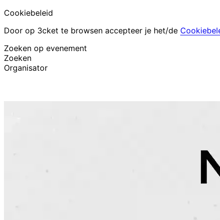
Cookiebeleid
Door op 3cket te browsen accepteer je het/de
Cookiebel
Zoeken op evenement
Zoeken
Organisator
Evenementen ontdekken
Nederlands
Hulp voor deelnemer
Ik ben mijn ticket kwijt
Login
Evenement promoten