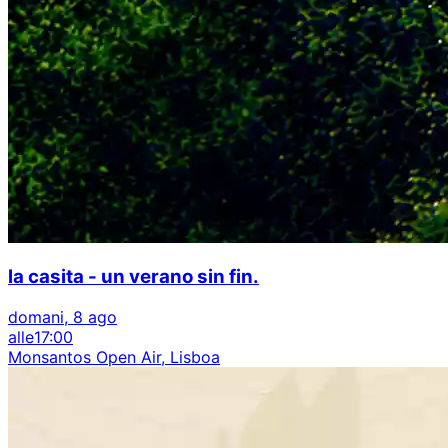
la casita - un verano sin fin.
domani, 8 ago
alle
17:00
Monsantos Open Air, Lisboa