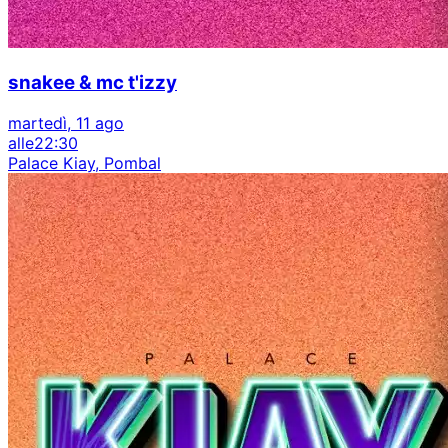
snakee & mc t'izzy
martedì, 11 ago
alle
22:30
Palace Kiay, Pombal