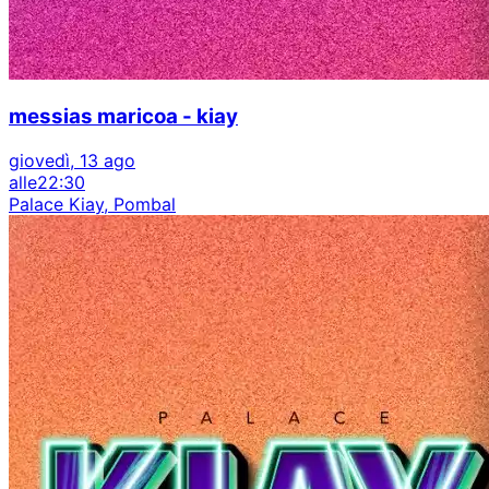
messias maricoa - kiay
giovedì, 13 ago
alle
22:30
Palace Kiay, Pombal