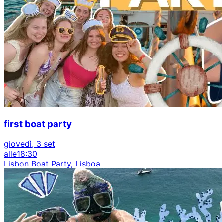
first boat party
giovedì, 3 set
alle
18:30
Lisbon Boat Party, Lisboa