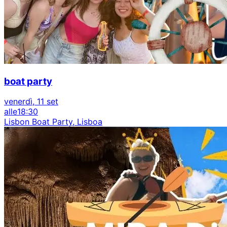
boat party
venerdì, 11 set
alle
18:30
Lisbon Boat Party, Lisboa