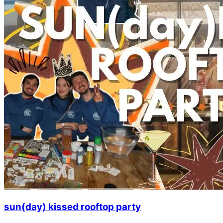
sun(day) kissed rooftop party