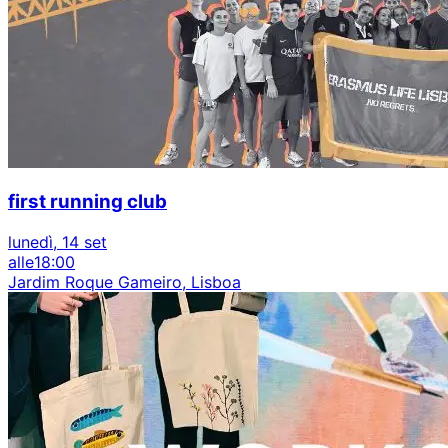
first running club
lunedì, 14 set
alle
18:00
Jardim Roque Gameiro, Lisboa