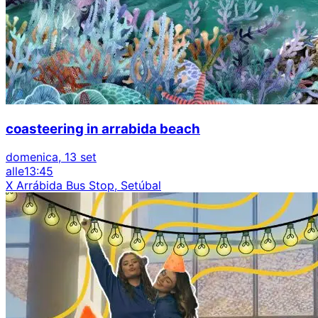
coasteering in arrabida beach
domenica, 13 set
alle
13:45
X Arrábida Bus Stop, Setúbal