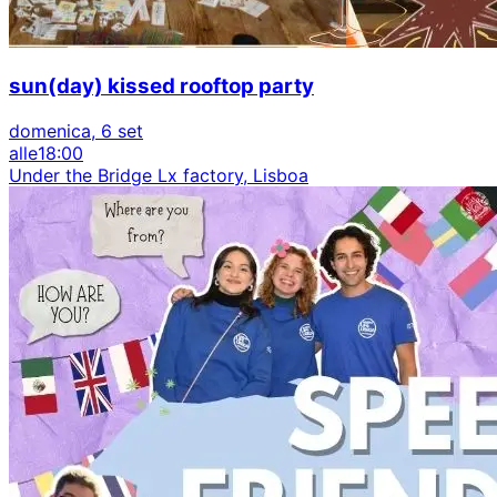
sun(day) kissed rooftop party
domenica, 6 set
alle
18:00
Under the Bridge Lx factory, Lisboa