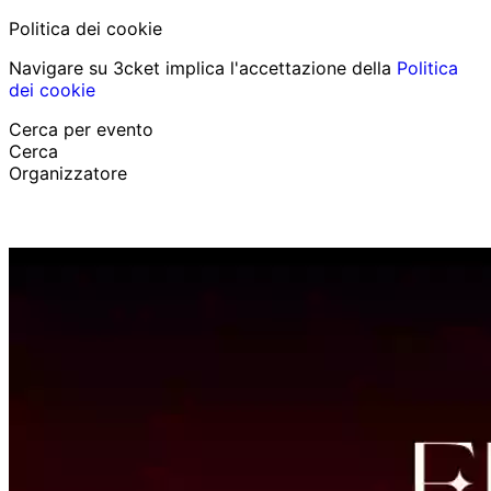
Politica dei cookie
Navigare su 3cket implica l'accettazione della
Politica
dei cookie
Cerca per evento
Cerca
Organizzatore
Scopri eventi
Italiano
Aiuto per il partecipante
Ho perso il mio biglietto
Login
Promuovi evento