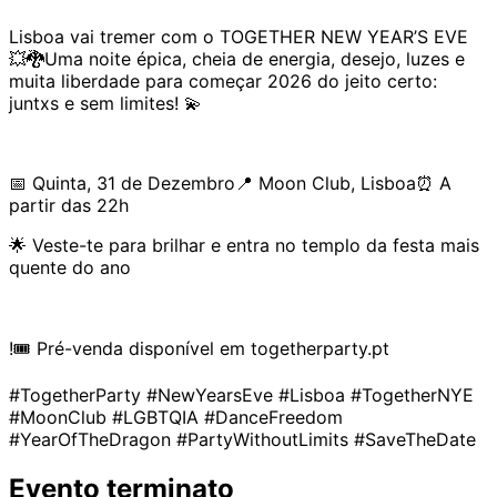
Lisboa vai tremer com o TOGETHER NEW YEAR’S EVE
💥🐉Uma noite épica, cheia de energia, desejo, luzes e
muita liberdade para começar 2026 do jeito certo:
juntxs e sem limites! 💫
📅 Quinta, 31 de Dezembro📍 Moon Club, Lisboa⏰ A
partir das 22h
🌟 Veste-te para brilhar e entra no templo da festa mais
quente do ano
!🎟️ Pré-venda disponível em togetherparty.pt
#TogetherParty #NewYearsEve #Lisboa #TogetherNYE
#MoonClub #LGBTQIA #DanceFreedom
#YearOfTheDragon #PartyWithoutLimits #SaveTheDate
Evento terminato