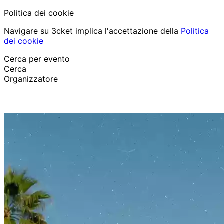
Politica dei cookie
Navigare su 3cket implica l'accettazione della
Politica
dei cookie
Cerca per evento
Cerca
Organizzatore
Scopri eventi
Italiano
Aiuto per il partecipante
Ho perso il mio biglietto
Login
Promuovi evento