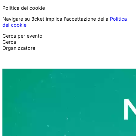
Politica dei cookie
Navigare su 3cket implica l'accettazione della
Politica
dei cookie
Cerca per evento
Cerca
Organizzatore
Scopri eventi
Italiano
Aiuto per il partecipante
Ho perso il mio biglietto
Login
Promuovi evento