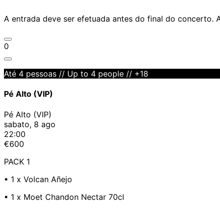
A entrada deve ser efetuada antes do final do concerto. 
0
Até 4 pessoas // Up to 4 people // +18
Pé Alto (VIP)
Pé Alto (VIP)
sabato, 8 ago
22:00
€600
PACK 1
•⁠ 1 x Volcan Añejo
•⁠ 1 x Moet Chandon Nectar 70cl