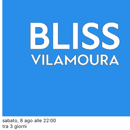
sabato, 8 ago alle 22:00
tra 3 giorni