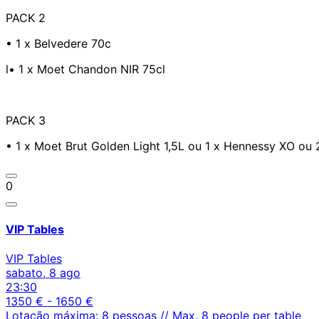
PACK 2
•⁠ 1 x Belvedere 70c
l•⁠ 1 x Moet Chandon NIR 75cl
PACK 3
•⁠ 1 x Moet Brut Golden Light 1,5L ou 1 x Hennessy XO ou
0
VIP Tables
VIP Tables
sabato, 8 ago
23:30
1350 € - 1650 €
Lotação máxima: 8 pessoas // Max. 8 people per table