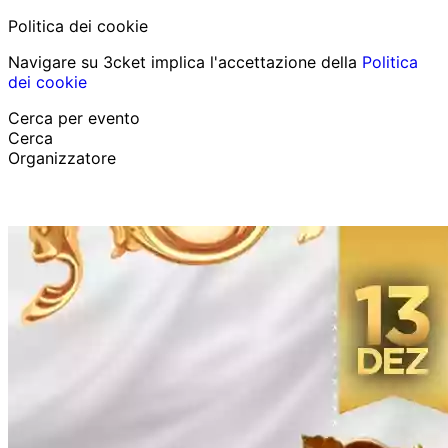
Politica dei cookie
Navigare su 3cket implica l'accettazione della
Politica
dei cookie
Cerca per evento
Cerca
Organizzatore
Scopri eventi
Italiano
Aiuto per il partecipante
Ho perso il mio biglietto
Login
Promuovi evento