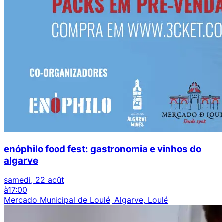
enóphilo food fest: gastronomia e vinhos do
algarve
samedi, 22 août
à
17:00
Mercado Municipal de Loulé, Algarve, Loulé