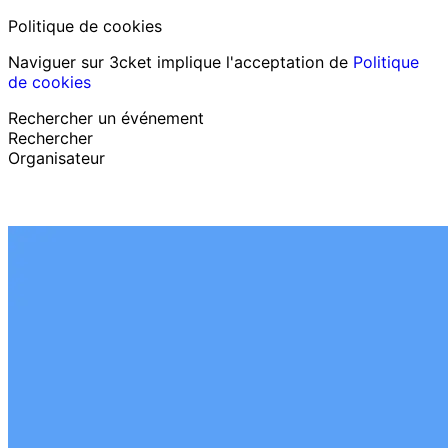
Politique de cookies
Naviguer sur 3cket implique l'acceptation de
Politique
de cookies
Rechercher un événement
Rechercher
Organisateur
Découvrir des événements
Français
Assistance au participant
J’ai perdu mon billet
Login
Promouvoir événement