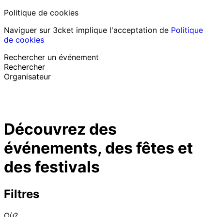
Politique de cookies
Naviguer sur 3cket implique l'acceptation de
Politique
de cookies
Rechercher un événement
Rechercher
Organisateur
Découvrir des événements
Français
Découvrez des
Assistance au participant
J’ai perdu mon billet
événements, des fêtes et
Login
Promouvoir événement
des festivals
Filtres
Où?