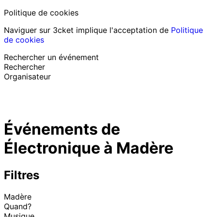
Politique de cookies
Naviguer sur 3cket implique l'acceptation de
Politique
de cookies
Rechercher un événement
Rechercher
Organisateur
Découvrir des événements
Français
Événements de
Assistance au participant
J’ai perdu mon billet
Électronique à Madère
Login
Promouvoir événement
Filtres
Madère
Quand?
Musique