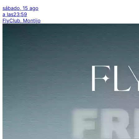
sábado, 15 ago
a las
23:59
FlyClub, Montijo