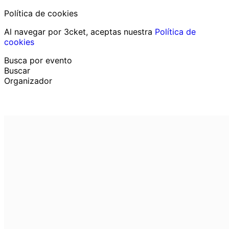
Política de cookies
Al navegar por 3cket, aceptas nuestra
Política de
cookies
Busca por evento
Buscar
Organizador
Descubrir eventos
Español
Ayuda al participante
He perdido mi entrada
Login
Promover evento