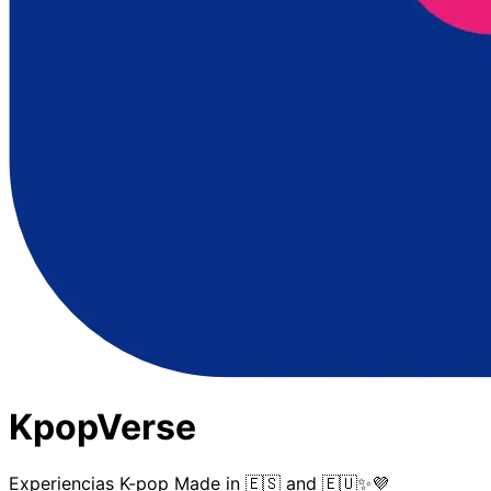
KpopVerse
Experiencias K-pop Made in 🇪🇸 and 🇪🇺✨💜