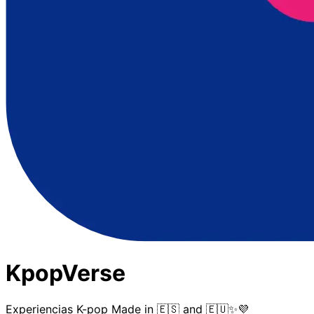
KpopVerse
Experiencias K-pop Made in 🇪🇸 and 🇪🇺✨💜