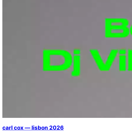
carl cox — lisbon 2026