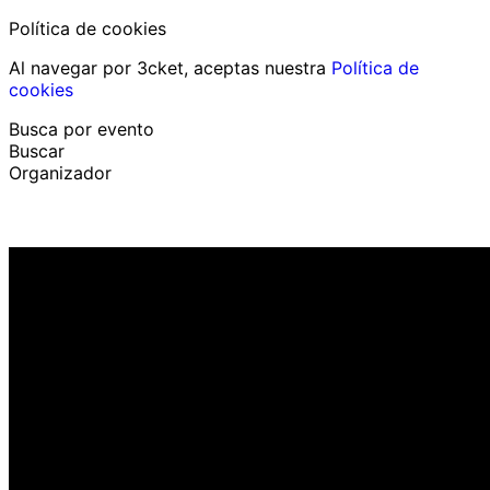
Política de cookies
Al navegar por 3cket, aceptas nuestra
Política de
cookies
Busca por evento
Buscar
Organizador
Descubrir eventos
Español
Ayuda al participante
He perdido mi entrada
Login
Promover evento