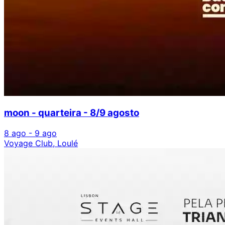
moon - quarteira - 8/9 agosto
8 ago - 9 ago
Voyage Club, Loulé