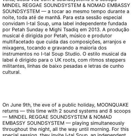
MINDEL REGGAE SOUNDSYSTEM & NOMAD EMBASSY
SOUNDSYSTEM — a tocar ao mesmo tempo durante a
noite, toda até de manhã. Para esta sessão especial
convidam I-tal Soup, uma label independente fundada
por Petah Sunday e Mighi Tsadiq em 2013. A produção
musical é dirigida por Petah, músico e produtor
multifacetado que cuida das composições, arranjos e
mixagens, tocando e gravando a maioria dos
instrumentos no I-tal Soup Studio. O estilo musical da
label é dirigido para o UK roots, com ritmos steppers
militantes, linhas de baixo pesadas e letras de cunho
cultural.
On June 9th, the eve of a public holiday, MOONQUAKE
returns — this time with 2 sound systems and 8 scoops
— MINDEL REGGAE SOUNDSYSTEM & NOMAD
EMBASSY SOUNDSYSTEM — playing simultaneously
throughout the night, all the way until morning. For this
special session, they invite I-tal Soup, an independent