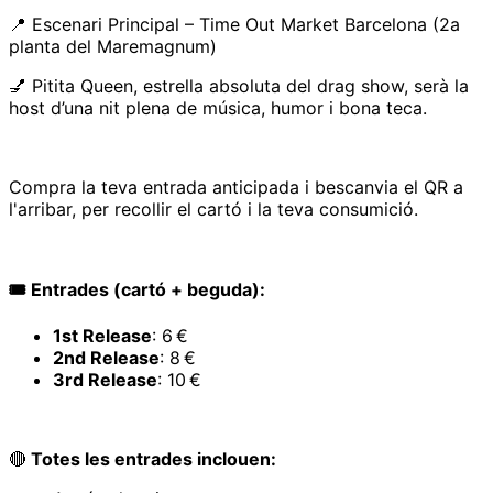
📍 Escenari Principal – Time Out Market Barcelona (2a
planta del Maremagnum)
💅 Pitita Queen, estrella absoluta del drag show, serà la
host d’una nit plena de música, humor i bona teca.
Compra la teva entrada anticipada i bescanvia el QR a
l'arribar, per recollir el cartó i la teva consumició.
🎟️ Entrades (cartó + beguda):
1st Release
: 6 €
2nd Release
: 8 €
3rd Release
: 10 €
🔴
Totes les entrades inclouen: