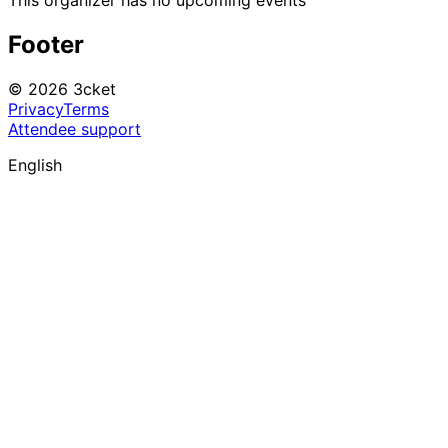
This organizer has no upcoming events
Footer
© 2026 3cket
Privacy
Terms
Attendee support
English