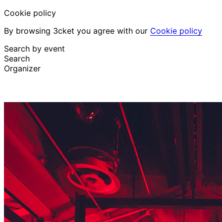
Cookie policy
By browsing 3cket you agree with our
Cookie policy
Search by event
Search
Organizer
Discover events
English
Attendee support
I lost my ticket
Login
Promote event