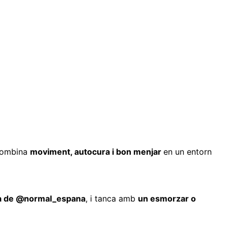
 combina
moviment, autocura i bon menjar
en un entorn
 mà de @normal_espana
, i tanca amb
un esmorzar o