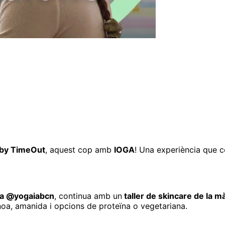
 by TimeOut
, aquest cop amb
IOGA
! Una experiència que
ia @yogaiabcn
, continua amb un
taller de skincare de la
noa, amanida i opcions de proteïna o vegetariana.