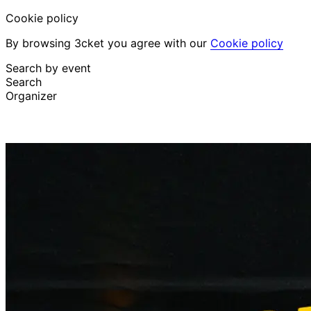
Cookie policy
By browsing 3cket you agree with our
Cookie policy
Search by event
Search
Organizer
Discover events
English
Attendee support
I lost my ticket
Login
Promote event