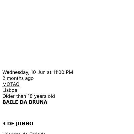
Wednesday, 10 Jun at 11:00 PM
2 months ago
MOTAO
Lisboa
Older than 18 years old
𝗕𝗔𝗜𝗟𝗘 𝗗𝗔 𝗕𝗥𝗨𝗡𝗔
𝟯 𝗗𝗘 𝗝𝗨𝗡𝗛𝗢