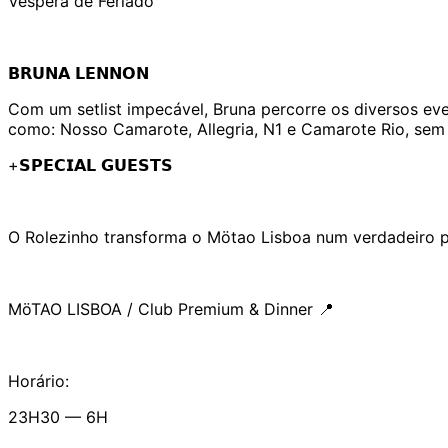
Véspera de Feriado
𝗕𝗥𝗨𝗡𝗔 𝗟𝗘𝗡𝗡𝗢𝗡
Com um setlist impecável, Bruna percorre os diversos eve
como: Nosso Camarote, Allegria, N1 e Camarote Rio, se
+𝗦𝗣𝗘𝗖𝗜𝗔𝗟 𝗚𝗨𝗘𝗦𝗧𝗦
O Rolezinho transforma o Mötao Lisboa num verdadeiro p
MöTAO LISBOA / Club Premium & Dinner 📍
Horário:
23H30 — 6H