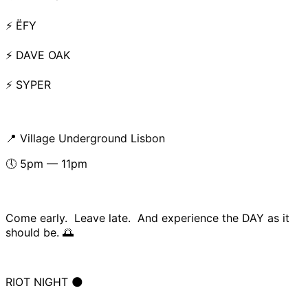
⚡ ËFY
⚡ DAVE OAK
⚡ SYPER
📍 Village Underground Lisbon
🕔 5pm — 11pm
Come early. Leave late. And experience the DAY as it
should be. 🌅
RIOT NIGHT 🌑