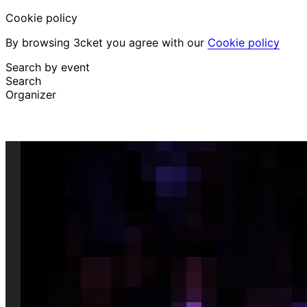
Cookie policy
By browsing 3cket you agree with our
Cookie policy
Search by event
Search
Organizer
Discover events
English
Attendee support
I lost my ticket
Login
Promote event