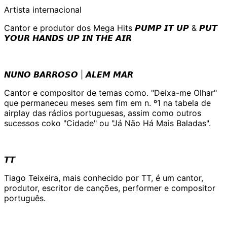
Artista internacional
Cantor e produtor dos Mega Hits 𝙋𝙐𝙈𝙋 𝙄𝙏 𝙐𝙋 & 𝙋𝙐𝙏
𝙔𝙊𝙐𝙍 𝙃𝘼𝙉𝘿𝙎 𝙐𝙋 𝙄𝙉 𝙏𝙃𝙀 𝘼𝙄𝙍
𝙉𝙐𝙉𝙊 𝘽𝘼𝙍𝙍𝙊𝙎𝙊 | 𝘼𝙇𝙀𝙈 𝙈𝘼𝙍
Cantor e compositor de temas como. "Deixa-me Olhar"
que permaneceu meses sem fim em n. º1 na tabela de
airplay das rádios portuguesas, assim como outros
sucessos coko "Cidade" ou "Já Não Há Mais Baladas".
𝙏𝙏
Tiago Teixeira, mais conhecido por TT, é um cantor,
produtor, escritor de canções, performer e compositor
português.