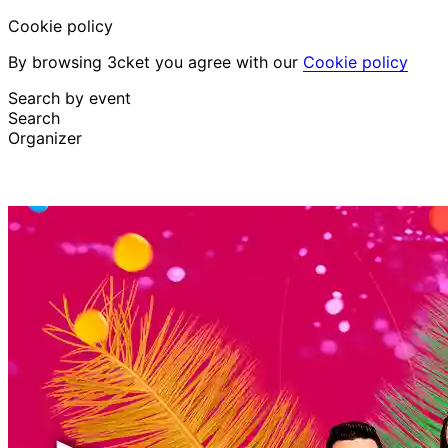
Cookie policy
By browsing 3cket you agree with our
Cookie policy
Search by event
Search
Organizer
Discover events
English
Attendee support
I lost my ticket
Login
Promote event