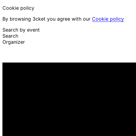
Cookie policy
By browsing 3cket you agree with our
Cookie policy
Search by event
Search
Organizer
Discover events
English
Attendee support
I lost my ticket
Login
Promote event