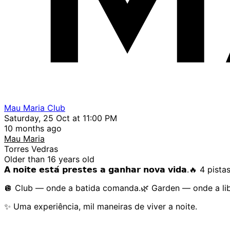
Mau Maria Club
Saturday, 25 Oct at 11:00 PM
10 months ago
Mau Maria
Torres Vedras
Older than 16 years old
𝗔 𝗻𝗼𝗶𝘁𝗲 𝗲𝘀𝘁𝗮́ 𝗽𝗿𝗲𝘀𝘁𝗲𝘀 𝗮 𝗴𝗮𝗻𝗵𝗮𝗿 𝗻𝗼𝘃𝗮 𝘃𝗶𝗱𝗮.🔥 
🪩 Club — onde a batida comanda.🌿 Garden — onde a libe
✨ Uma experiência, mil maneiras de viver a noite.