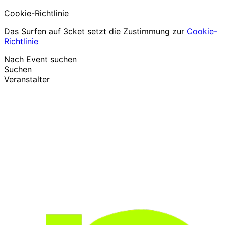
Cookie-Richtlinie
Das Surfen auf 3cket setzt die Zustimmung zur
Cookie-
Richtlinie
Nach Event suchen
Suchen
Veranstalter
Events entdecken
Deutsch
Hilfe für Teilnehmer
Ich habe mein Ticket verloren
Login
Event bewerben