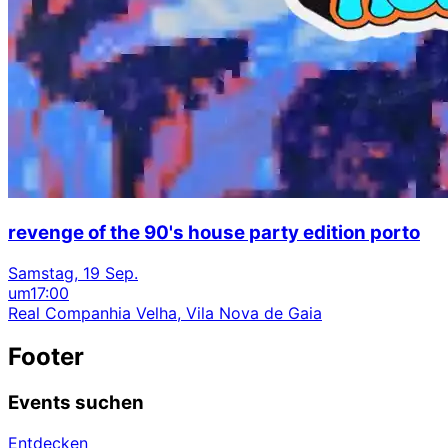
revenge of the 90's house party edition porto
Samstag, 19 Sep.
um
17:00
Real Companhia Velha, Vila Nova de Gaia
Footer
Events suchen
Entdecken