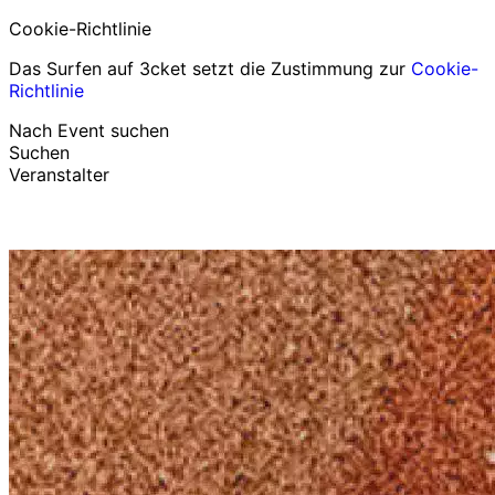
Cookie-Richtlinie
Das Surfen auf 3cket setzt die Zustimmung zur
Cookie-
Richtlinie
Nach Event suchen
Suchen
Veranstalter
Events entdecken
Deutsch
Hilfe für Teilnehmer
Ich habe mein Ticket verloren
Login
Event bewerben