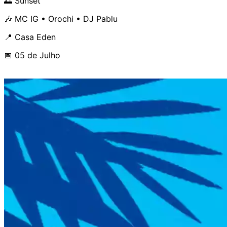
🌅 Sunset
🎶 MC IG • Orochi • DJ Pablu
📍 Casa Eden
📅 05 de Julho