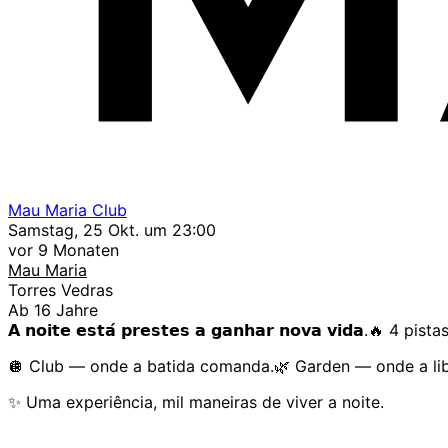
Mau Maria Club
Samstag, 25 Okt. um 23:00
vor 9 Monaten
Mau Maria
Torres Vedras
Ab 16 Jahre
𝗔 𝗻𝗼𝗶𝘁𝗲 𝗲𝘀𝘁𝗮́ 𝗽𝗿𝗲𝘀𝘁𝗲𝘀 𝗮 𝗴𝗮𝗻𝗵𝗮𝗿 𝗻𝗼𝘃𝗮 𝘃𝗶𝗱𝗮.🔥 
🪩 Club — onde a batida comanda.🌿 Garden — onde a libe
✨ Uma experiência, mil maneiras de viver a noite.