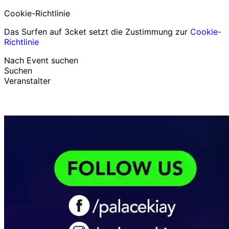
Cookie-Richtlinie
Das Surfen auf 3cket setzt die Zustimmung zur
Cookie-
Richtlinie
Nach Event suchen
Suchen
Veranstalter
Events entdecken
Deutsch
Hilfe für Teilnehmer
Ich habe mein Ticket verloren
Login
Event bewerben