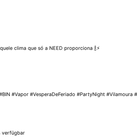
aquele clima que só a NEED proporciona 🍾⚡
oura #BIN #Vapor #VesperaDeFeriado #PartyNight #Vilamou
s verfügbar