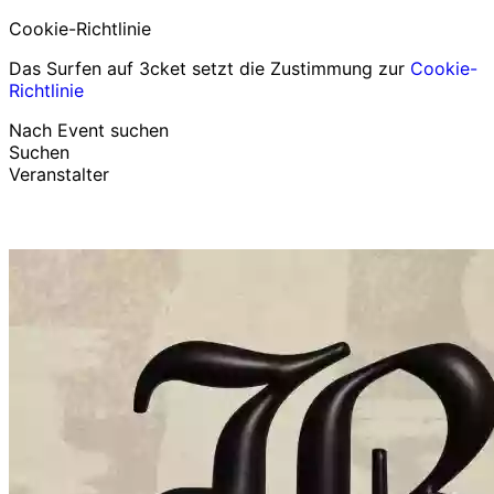
Cookie-Richtlinie
Das Surfen auf 3cket setzt die Zustimmung zur
Cookie-
Richtlinie
Nach Event suchen
Suchen
Veranstalter
Events entdecken
Deutsch
Hilfe für Teilnehmer
Ich habe mein Ticket verloren
Login
Event bewerben