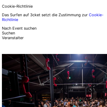
Cookie-Richtlinie
Das Surfen auf 3cket setzt die Zustimmung zur
Cookie-
Richtlinie
Nach Event suchen
Suchen
Veranstalter
Events entdecken
Deutsch
Hilfe für Teilnehmer
Ich habe mein Ticket verloren
Login
Event bewerben