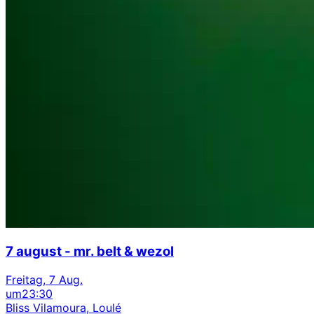
7 august - mr. belt & wezol
Freitag, 7 Aug.
um
23:30
Bliss Vilamoura, Loulé