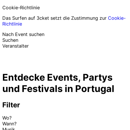
Cookie-Richtlinie
Das Surfen auf 3cket setzt die Zustimmung zur
Cookie-
Richtlinie
Nach Event suchen
Suchen
Veranstalter
Events entdecken
Deutsch
Entdecke Events, Partys
Hilfe für Teilnehmer
Ich habe mein Ticket verloren
und Festivals in Portugal
Login
Event bewerben
Filter
Wo?
Wann?
Musik