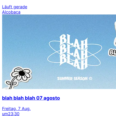
Läuft gerade
Alcobaça
blah blah blah 07 agosto
Freitag, 7 Aug.
um
23:30