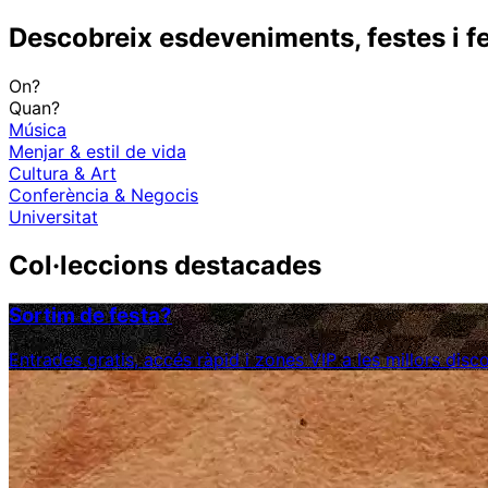
Descobreix esdeveniments, festes i fe
On?
Quan?
Música
Menjar & estil de vida
Cultura & Art
Conferència & Negocis
Universitat
Col·leccions destacades
Sortim de festa?
Entrades gratis, accés ràpid i zones VIP a les millors dis