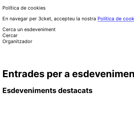
Política de cookies
En navegar per 3cket, accepteu la nostra
Política de cook
Cerca un esdeveniment
Cercar
Organitzador
Descobrir esdeveniments
Català
Entrades per a esdeveniments
Suport al participant
He perdut la meva entrada
Login
Promoure esdeveniment
Esdeveniments destacats