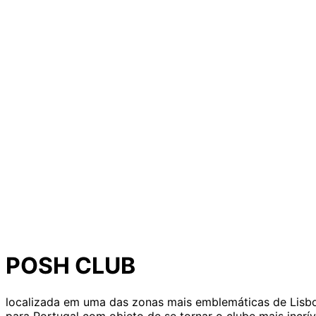
POSH CLUB
localizada em uma das zonas mais emblemáticas de Lisb
para Portugal com objeto de se tornar o clube mais incr