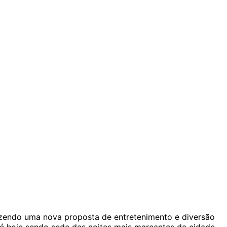
azendo uma nova proposta de entretenimento e diversão
é hoje sendo sede das noites mais marcantes da cidade,