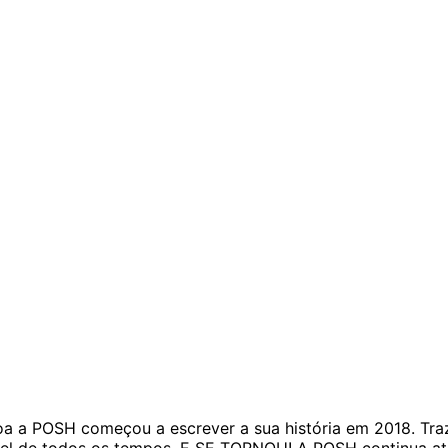
oa a POSH começou a escrever a sua história em 2018. Tr
ível de todos os tempos, E SE TORNOU! A POSH continua at