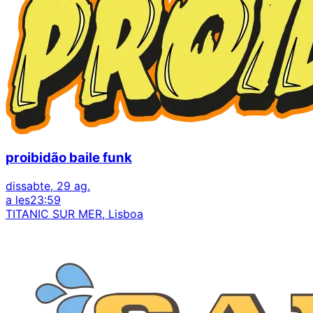
proibidão baile funk
dissabte, 29 ag.
a les
23:59
TITANIC SUR MER, Lisboa