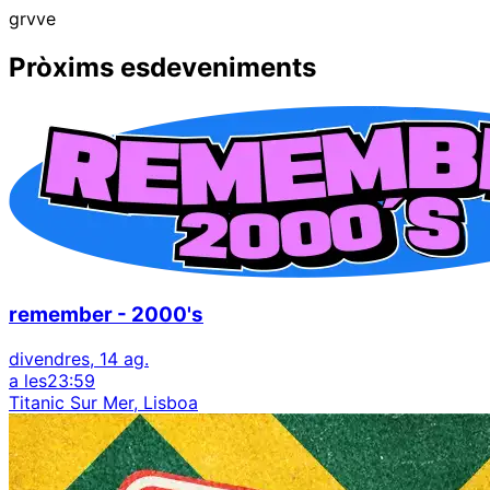
grvve
Pròxims esdeveniments
remember - 2000's
divendres, 14 ag.
a les
23:59
Titanic Sur Mer, Lisboa