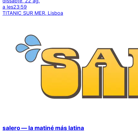
dissabte, 22 ag.
a les
23:59
TITANIC SUR MER, Lisboa
salero — la matiné más latina