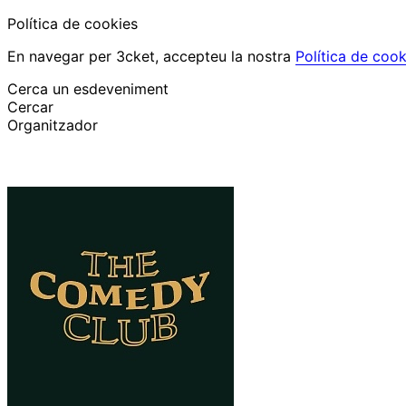
Política de cookies
En navegar per 3cket, accepteu la nostra
Política de cook
Cerca un esdeveniment
Cercar
Organitzador
Descobrir esdeveniments
Català
Suport al participant
He perdut la meva entrada
Login
Promoure esdeveniment