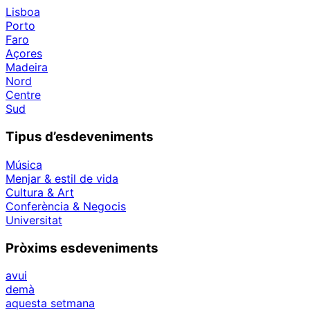
Lisboa
Porto
Faro
Açores
Madeira
Nord
Centre
Sud
Tipus d’esdeveniments
Música
Menjar & estil de vida
Cultura & Art
Conferència & Negocis
Universitat
Pròxims esdeveniments
avui
demà
aquesta setmana